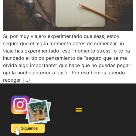
Sí, por muy viajero experimentado que seas, estoy
segura que el algún momento antes de comenzar un
viaje has experimentado ese “momento stress” o te ha
inundado el típico pensamiento de “seguro que se me
olvida algo importante” que hace que no puedas pegar
ojo la noche anterior a partir. Por eso hemos querido
recoger […]
Política de Privacidad
Política de Cookies
Términos y Condiciones de Uso