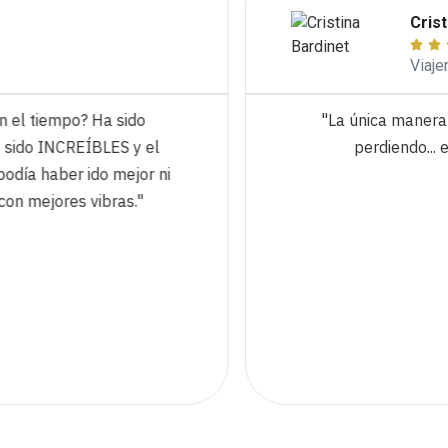
Cristi



Viajera
el tiempo? Ha sido
"La única manera d
sido INCREÍBLES y el
perdiendo... es
día haber ido mejor ni
n mejores vibras."