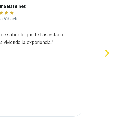
na Bardinet


 Viback
e saber lo que te has estado
"Viback co
 viviendo la experiencia."
pequeñito