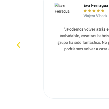
Eva Ferragua





Viajera Viback
encuentro, el
"¿Podemos volver atrás en 
mórate de cada
inolvidable, vosotras habeís 
grupo ha sido fantástico. No po
podríamos volver a casa co