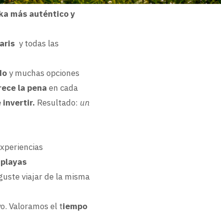
nka más auténtico y
faris
y todas las
do
y muchas opciones
ece la pena
en cada
invertir.
Resultado:
un
xperiencias
playas
guste viajar de la misma
o. Valoramos el t
iempo