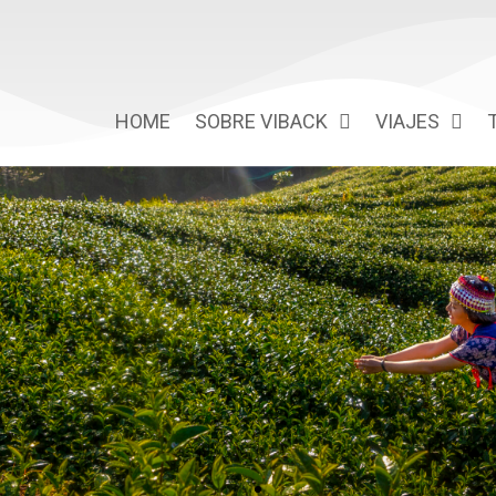
HOME
SOBRE VIBACK
VIAJES
SRI LANKA
Safari · Montaña · Trekk · Aventura · Gastronomía