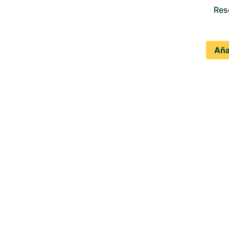
Res
Aña