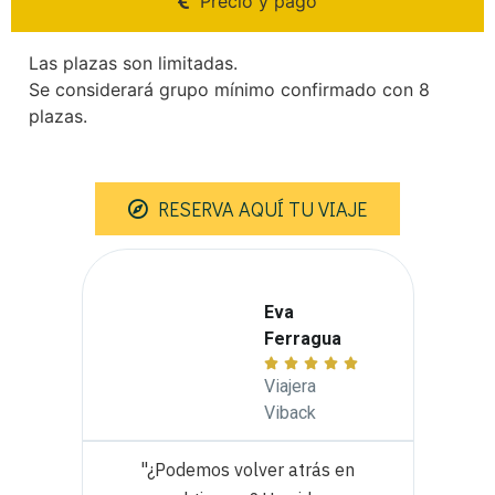
Precio y pago
Las plazas son limitadas.
Se considerará grupo mínimo confirmado con 8
plazas.
RESERVA AQUÍ TU VIAJE
Eva
Ferragua






Viajera
Viback
ar
"¿Podemos volver atrás en
"