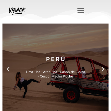
P E R Ú
Lima · Ica · Arequipa · Cañon del Colca
· Cusco· Machu Picchu