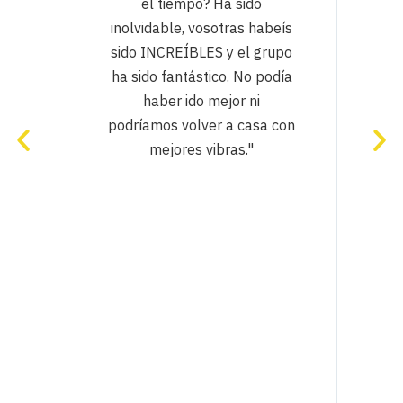
l
el tiempo? Ha sido
a,
inolvidable, vosotras habeís
da
sido INCREÍBLES y el grupo
ha sido fantástico. No podía
haber ido mejor ni
podríamos volver a casa con
mejores vibras."