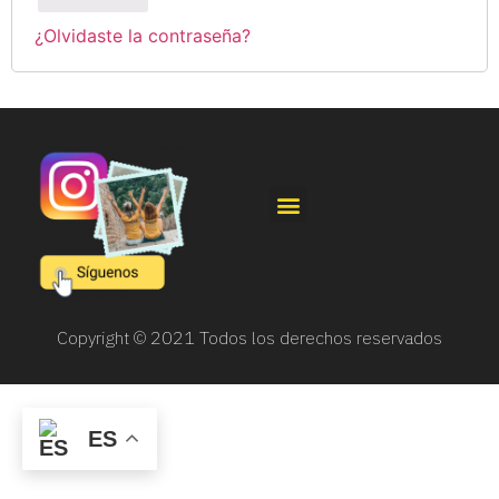
¿Olvidaste la contraseña?
Política de Privacidad
Política de Cookies
Términos y Condiciones de Uso
Copyright © 2021 Todos los derechos reservados
ES